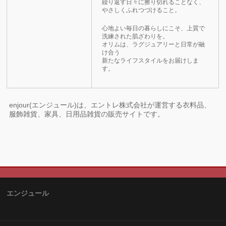
繰り返す日々に擦り切れることなく、
やさしくふれつづけること。
心地よい毎日の暮らしにこそ、上質で
洗練された肌ざわりを。
オリムは、ラグジュアリーと日常が融
け合う
新たなライフスタイルをお届けしま
す。
enjour(エンジュール)は、エントレ株式会社が運営する衣料品、
服飾雑貨、家具、日用品雑貨の販売サイトです。
エンジュール